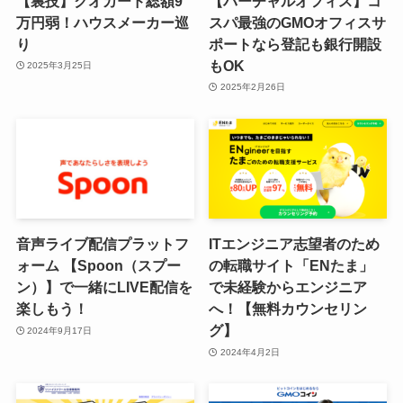
【裏技】クオカード総額9
【バーチャルオフィス】コ
万円弱！ハウスメーカー巡
スパ最強のGMOオフィスサ
り
ポートなら登記も銀行開設
もOK
2025年3月25日
2025年2月26日
音声ライブ配信プラットフ
ITエンジニア志望者のため
ォーム 【Spoon（スプー
の転職サイト「ENたま」
ン）】で一緒にLIVE配信を
で未経験からエンジニア
楽しもう！
へ！【無料カウンセリン
グ】
2024年9月17日
2024年4月2日