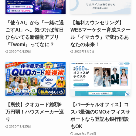
「使うAI」から「一緒に過
【無料カウンセリング】
ごすAI」へ。気づけば毎日
WEBマーケター育成スクー
ひらいてる新感覚アプリ
ル「イマカラ」で変わるあ
『Twomi』ってなに？
なたの未来！
2026年6月25日
2026年3月5日
【裏技】クオカード総額9
【バーチャルオフィス】コ
万円弱！ハウスメーカー巡
スパ最強のGMOオフィスサ
り
ポートなら登記も銀行開設
もOK
2025年3月25日
2025年2月26日