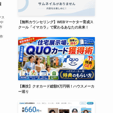
個
クス
【無料カウンセリング】WEBマーケター育成ス
服や
作
クール「イマカラ」で変わるあなたの未来！
、
作
【裏技】クオカード総額9万円弱！ハウスメーカ
ー巡り