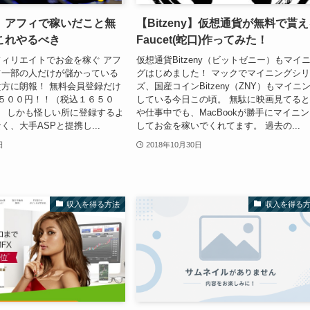
】アフィで稼いだこと無
【Bitzeny】仮想通貨が無料で貰
これやるべき
Faucet(蛇口)作ってみた！
ィリエイトでお金を稼ぐ アフ
仮想通貨Bitzeny（ビットゼニー）もマイ
て一部の人だけが儲かっている
グはじめました！ マックでマイニングシ
方に朗報！ 無料会員登録だけ
ズ、国産コインBitzeny（ZNY）もマイニ
５００円！！（税込１６５０
している今日この頃。 無駄に映画見てる
。 しかも怪しい所に登録するよ
や仕事中でも、MacBookが勝手にマイニ
、大手ASPと提携し...
してお金を稼いでくれてます。 過去の...
日
2018年10月30日
収入を得る方法
収入を得る