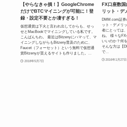
【やらなきゃ損！】GoogleChrome
FX口座数国
だけでBTCマイニングが可能に！登
リット・デ
録・設定不要とか凄すぎる！
DMM.com証
ット・デメリッ
仮想通貨は下火と言われ出してからも、せっ
者にとっては、
せとMacBookでマイニングしている私です。
ね。 様々なF
こんばんちわ。 最近はBitzenyにハマって、マ
いいのか？何
イニングしながらもBitzeny普及のために、
そんな方は【D
Faucet（フォーセット）という無料で仮想通
で...
貨Bitzenyが貰えるサイトも作りました。...
2016年1月27日
2018年5月7日