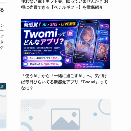
使わない電子ギフト券、眠っていませんか？ お
得に売買できる【ベテルギフト】を徹底紹介
える
ニン
リー
ング
とき
ング
「使うAI」から「一緒に過ごすAI」へ。気づけ
ば毎日ひらいてる新感覚アプリ『Twomi』って
方法
なに？