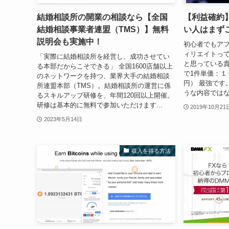
結婚相談所の開業の相談なら【全国
【利益確約
結婚相談事業者連盟（TMS）】無料
い人はまず
説明会も実施中！
初心者でもアフ
ィリエイトっ
「実際に結婚相談所を経営し、成功させてい
と思っている貴
る本部だからこそできる」 全国1600店舗以上
で1件単価：１
のネットワークを持つ、業界大手の結婚相談
円） 最強です
所連盟本部（TMS）。結婚相談所の運営に係
うな内容ではなく
るスキルアップ研修を、年間120回以上開催。
研修は基本的に無料で参加いただけます...
2019年10月21
2023年5月14日
収入を得る方法