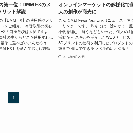
内第一位！DMM FXのメ
オンラインマーケットの多様化で
メリット解説
人の創作が商売に！
券の【DMM FX】の使用感やメリ
こんにちはNews.NextLink（ニュース・ネ
トをご紹介。 為替取引の初心
トリンク）です。 昨今では、絵をかく、
FXの口座選びは大変ですよ
小物を編む、縫うなどといった、個人の創
X会社の中からどこを使用すれば
活動から スキルを活かしたWEBサービス
を基準に選べばいいんだろう…
3Dプリントの技術を利用したプロダクトの
MM FX】を選んでおけば鉄板
製まで 個人でできるレベルのいわゆる「...
2013年4月22日
1