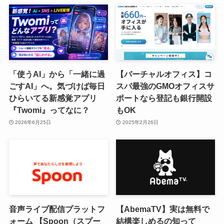
「使うAI」から「一緒に過
【バーチャルオフィス】コ
ごすAI」へ。気づけば毎日
スパ最強のGMOオフィスサ
ひらいてる新感覚アプリ
ポートなら登記も銀行開設
『Twomi』ってなに？
もOK
2026年6月25日
2025年2月26日
音声ライブ配信プラットフ
【AbemaTV】実は無料で
ォーム 【Spoon（スプー
結構楽しめるの知って